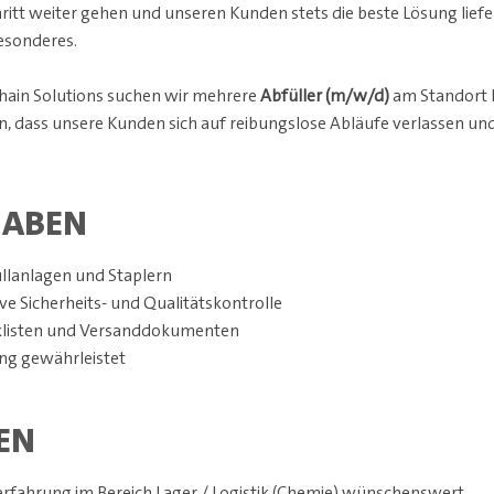
ritt weiter gehen und unseren Kunden stets die beste Lösung lief
esonderes.
Chain Solutions suchen wir mehrere
Abfüller (m/w/d)
am Standort 
en, dass unsere Kunden sich auf reibungslose Abläufe verlassen un
GABEN
llanlagen und Staplern
e Sicherheits- und Qualitätskontrolle
klisten und Versanddokumenten
ung gewährleistet
EN
rfahrung im Bereich Lager / Logistik (Chemie) wünschenswert