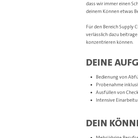
dass wir immer einen Sch
deinem Können etwas B
Für den Bereich Supply 
verlässlich dazu beitrag
konzentrieren können.
DEINE AUF
Bedienung von Abfü
Probenahme inklusiv
Ausfüllen von Chec
Intensive Einarbeit
DEIN KÖNN
Mehrjährige Berufse