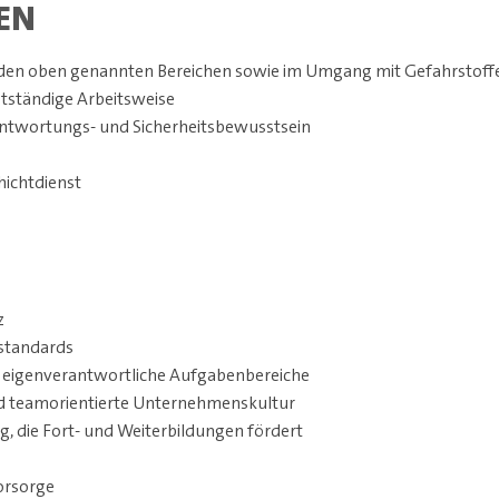
EN
 den oben genannten Bereichen sowie im Umgang mit Gefahrstof
bstständige Arbeitsweise
twortungs- und Sicherheitsbewusstsein
hichtdienst
z
sstandards
 eigenverantwortliche Aufgabenbereiche
 teamorientierte Unternehmenskultur
, die Fort- und Weiterbildungen fördert
vorsorge