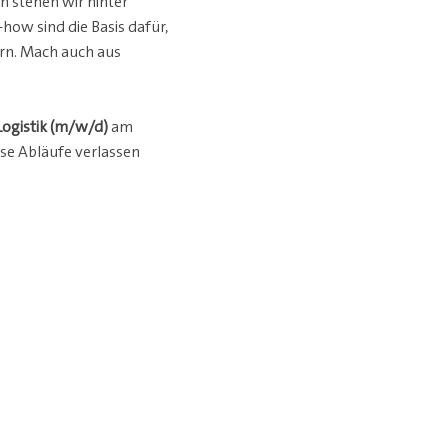
 stehen wir hinter
ow sind die Basis dafür,
ern. Mach auch aus
Logistik (m/w/d)
am
ose Abläufe verlassen