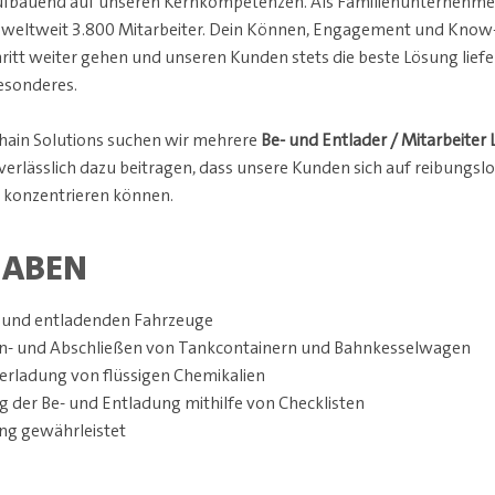
aufbauend auf unseren Kernkompetenzen. Als Familienunternehmen
 weltweit 3.800 Mitarbeiter. Dein Können, Engagement und Know-h
ritt weiter gehen und unseren Kunden stets die beste Lösung lief
esonderes.
Chain Solutions suchen wir mehrere
Be- und Entlader / Mitarbeiter 
erlässlich dazu beitragen, dass unsere Kunden sich auf reibungsl
t konzentrieren können.
GABEN
- und entladenden Fahrzeuge
n- und Abschließen von Tankcontainern und Bahnkesselwagen
rladung von flüssigen Chemikalien
 der Be- und Entladung mithilfe von Checklisten
ung gewährleistet