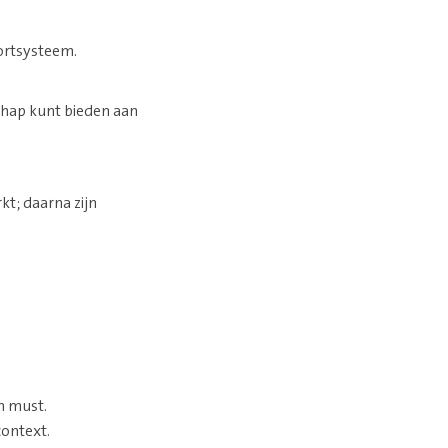
ortsysteem.
chap kunt bieden aan
kt; daarna zijn
n must.
context.