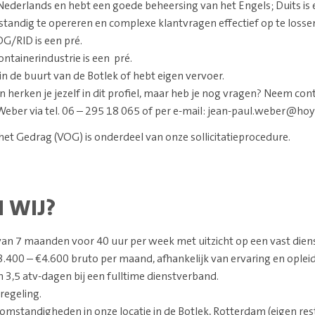
Nederlands en hebt een goede beheersing van het Engels; Duits is 
standig te opereren en complexe klantvragen effectief op te losse
G/RID is een pré.
ntainerindustrie is een pré.
n de buurt van de Botlek of hebt eigen vervoer.
n herken je jezelf in dit profiel, maar heb je nog vragen? Neem co
 Weber via tel. 06 – 295 18 065 of per e-mail: jean-paul.weber@ho
et Gedrag (VOG) is onderdeel van onze sollicitatieprocedure.
 WIJ?
an 7 maanden voor 40 uur per week met uitzicht op een vast dien
3.400 – €4.600 bruto per maand, afhankelijk van ervaring en opleid
 3,5 atv-dagen bij een fulltime dienstverband.
regeling.
omstandigheden in onze locatie in de Botlek, Rotterdam (eigen res