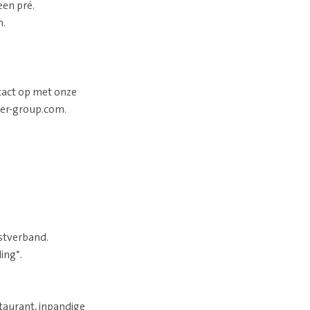
een pré.
n.
ntact op met onze
yer-group.com.
stverband.
ing*.
taurant, inpandige