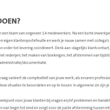
DOEN?
n een team van ongeveer 14 medewerkers. Na een korte inwerkpe
n eigen klantenportefeuille en werk je nauw samen met collega’s 
an order tot levering coördineert. Denk aan: dagelijks klantcontact
met rederijen, het maken van boekingen, het afstemmen van tijdst
administratie/documentatie.
raag varieert de complexiteit van jouw werk; als ervaren professio
exe situaties te beoordelen en op te lossen. In algemene zin zijn 
reekpunt voor jouw klanten bij vragen en/of problemen en handelt 
n van begin tot eind en zorgt voor de juiste afstemming tussen in