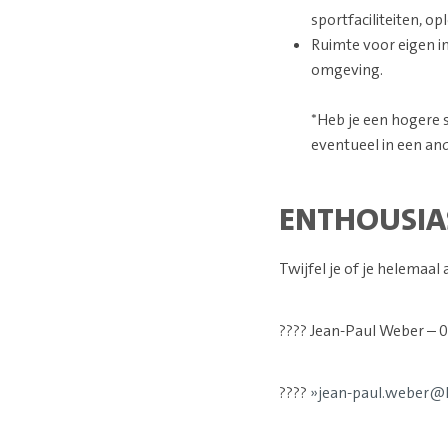
sportfaciliteiten, o
Ruimte voor eigen in
omgeving.
*Heb je een hogere s
eventueel in een and
ENTHOUSIA
Twijfel je of je helemaal
???? Jean-Paul Weber – 
????
jean-paul.weber@