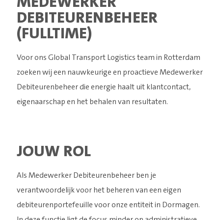
MEDEWERKER
Brengt logistiek wereldwijd in beweging. Zonder de
DEBITEURENBEHEER
werkplaats te verlaten.
(FULLTIME)
Voor ons Global Transport Logistics team in Rotterdam
zoeken wij een nauwkeurige en proactieve Medewerker
Debiteurenbeheer die energie haalt uit klantcontact,
eigenaarschap en het behalen van resultaten.
JOUW ROL
Als Medewerker Debiteurenbeheer ben je
verantwoordelijk voor het beheren van een eigen
debiteurenportefeuille voor onze entiteit in Dormagen.
In deze functie ligt de focus minder op administratieve